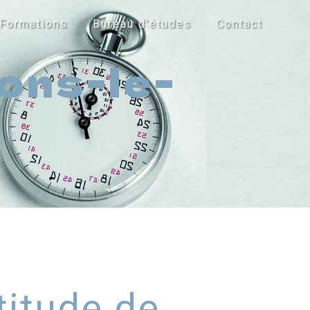
Formations
Bureau d'études
Contact
ons-le-
titude de