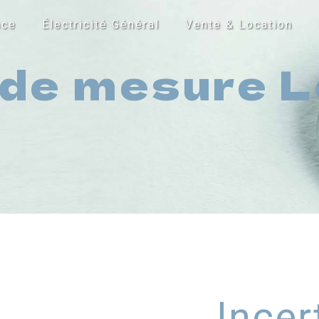
nce
Électricité Général
Vente & Location
 de mesure L
Incer