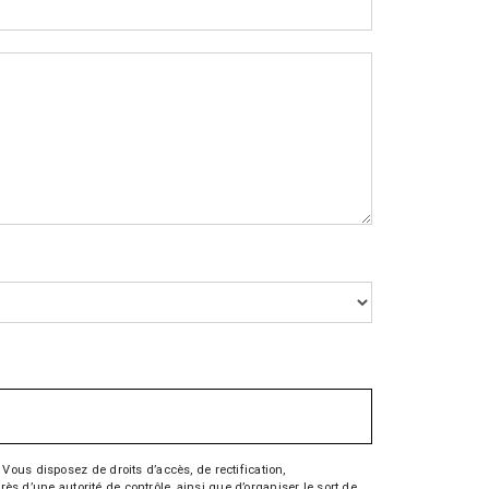
Vous disposez de droits d’accès, de rectification,
rès d’une autorité de contrôle, ainsi que d’organiser le sort de