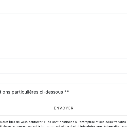
deau des cookies
tions particulières ci-dessous **
ENVOYER
fins de vous contacter. Elles sont destinées à l'entreprise et ses sous-traitants. 
trait de votre consentement à tout moment et du droit d’introduire une réclamation aup