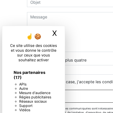
X
Masquer le ban
Ce site utilise des cookies
et vous donne le contrôle
sur ceux que vous
souhaitez activer
Combien font deux plus quatre
Nos partenaires
(17)
En cochant cette case, j'accepte les condi
APIs
Autre
Mesure d'audience
Régies publicitaires
Réseaux sociaux
Support
** Les données personnelles communiquées sont nécessaires aux 
Vidéos
d’effacement, de portabilité, de limitation, d’opposition, de re