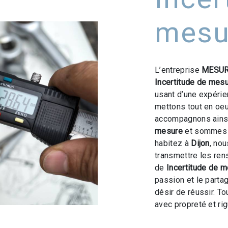
mesur
L’entreprise
MESUR
Incertitude de mes
usant d’une expérien
mettons tout en oeu
accompagnons ainsi
mesure
et sommes à
habitez à
Dijon
, no
transmettre les ren
de
Incertitude de 
passion et le parta
désir de réussir. To
avec propreté et rig