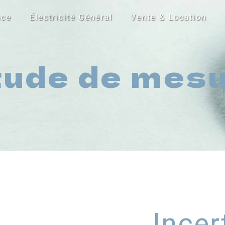
nce
Électricité Général
Vente & Location
tude de mesu
Incer