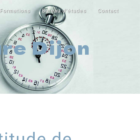
Formations
Bureau d'études
Contact
re Dijon
titude de