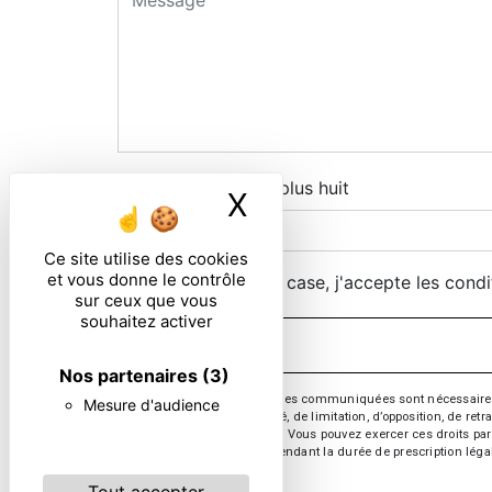
Combien font neuf plus huit
X
Masquer le ban
Ce site utilise des cookies
et vous donne le contrôle
En cochant cette case, j'accepte les condi
sur ceux que vous
souhaitez activer
Nos partenaires
(3)
** Les données personnelles communiquées sont nécessaires aux 
Mesure d'audience
d’effacement, de portabilité, de limitation, d’opposition, de re
vos données post-mortem. Vous pouvez exercer ces droits par v
de prise de contact puis pendant la durée de prescription léga