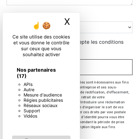
Combien font huit plus sept
X
Masquer le ban
Ce site utilise des cookies
En cochant cette case, j'accepte les conditions
et vous donne le contrôle
sur ceux que vous
particulières ci-dessous **
souhaitez activer
ENVOYER
Nos partenaires
(17)
** Les données personnelles communiquées sont nécessaires aux fins
APIs
de vous contacter. Elles sont destinées à l'entreprise et ses sous-
Autre
traitants. Vous disposez de droits d’accès, de rectification, d’effacement,
Mesure d'audience
de portabilité, de limitation, d’opposition, de retrait de votre
Régies publicitaires
consentement à tout moment et du droit d’introduire une réclamation
Réseaux sociaux
auprès d’une autorité de contrôle, ainsi que d’organiser le sort de vos
Support
données post-mortem. Vous pouvez exercer ces droits par voie postale
Vidéos
ou par courrier électronique. Un justificatif d'identité pourra vous être
demandé. Nous conservons vos données pendant la période de prise
de contact puis pendant la durée de prescription légale aux fins
probatoire et de gestion des contentieux.