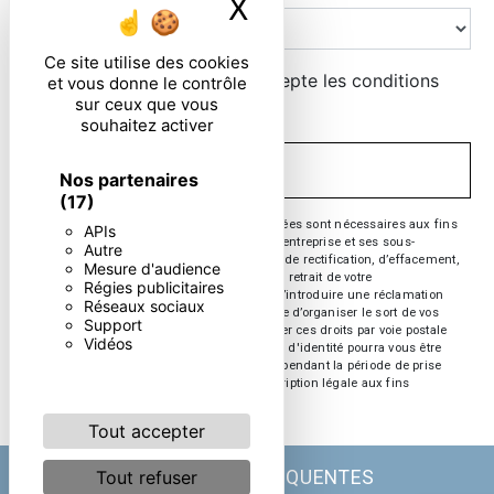
X
Masquer le ban
Ce site utilise des cookies
En cochant cette case, j'accepte les conditions
et vous donne le contrôle
sur ceux que vous
particulières ci-dessous **
souhaitez activer
ENVOYER
Nos partenaires
(17)
** Les données personnelles communiquées sont nécessaires aux fins
APIs
de vous contacter. Elles sont destinées à l'entreprise et ses sous-
Autre
traitants. Vous disposez de droits d’accès, de rectification, d’effacement,
Mesure d'audience
de portabilité, de limitation, d’opposition, de retrait de votre
Régies publicitaires
consentement à tout moment et du droit d’introduire une réclamation
Réseaux sociaux
auprès d’une autorité de contrôle, ainsi que d’organiser le sort de vos
Support
données post-mortem. Vous pouvez exercer ces droits par voie postale
Vidéos
ou par courrier électronique. Un justificatif d'identité pourra vous être
demandé. Nous conservons vos données pendant la période de prise
de contact puis pendant la durée de prescription légale aux fins
probatoire et de gestion des contentieux.
Tout accepter
Tout refuser
RECHERCHES FRÉQUENTES